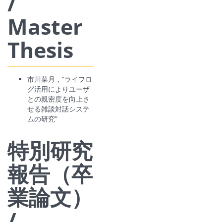
/
Master
Thesis
市川菜月，“ライフロ
グ活用によりユーザ
との親密度を向上さ
せる雑談対話システ
ムの研究”
特別研究
報告（卒
業論文）
/