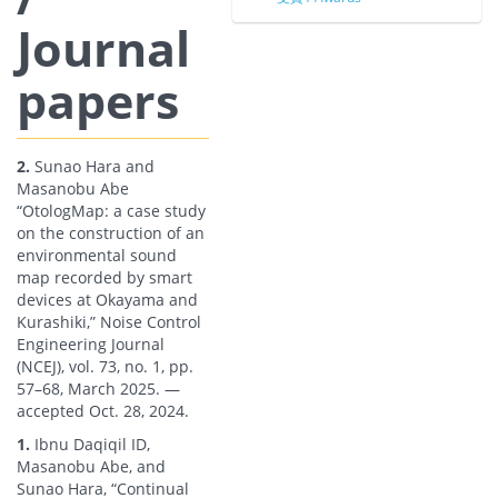
Journal
papers
2.
Sunao Hara and
Masanobu Abe
“OtologMap: a case study
on the construction of an
environmental sound
map recorded by smart
devices at Okayama and
Kurashiki,” Noise Control
Engineering Journal
(NCEJ), vol. 73, no. 1, pp.
57–68, March 2025. —
accepted Oct. 28, 2024.
1.
Ibnu Daqiqil ID,
Masanobu Abe, and
Sunao Hara, “Continual