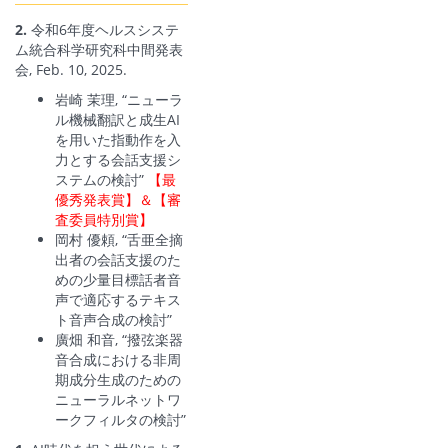
2.
令和6年度ヘルスシステ
ム統合科学研究科中間発表
会, Feb. 10, 2025.
岩崎 茉理, “ニューラ
ル機械翻訳と成生AI
を用いた指動作を入
力とする会話支援シ
ステムの検討”
【最
優秀発表賞】＆【審
査委員特別賞】
岡村 優頼, “舌亜全摘
出者の会話支援のた
めの少量目標話者音
声で適応するテキス
ト音声合成の検討”
廣畑 和音, “撥弦楽器
音合成における非周
期成分生成のための
ニューラルネットワ
ークフィルタの検討”