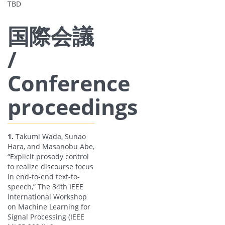
TBD
国際会議
/
Conference
proceedings
1.
Takumi Wada, Sunao
Hara, and Masanobu Abe,
“Explicit prosody control
to realize discourse focus
in end-to-end text-to-
speech,” The 34th IEEE
International Workshop
on Machine Learning for
Signal Processing (IEEE