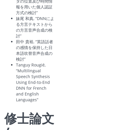
タの位置及び時間情
報を用いた個人認証
方式の検討”
妹尾 和真, “DNNによ
る方言テキストから
の方言音声合成の検
討”
田中 貴裕, “英語話者
の感情を保持した日
本語吹替音声合成の
検討”
Tanguy Rougié,
“Multilingual
Speech Synthesis
Using End-to-End
DNN for French
and English
Languages”
修士論文