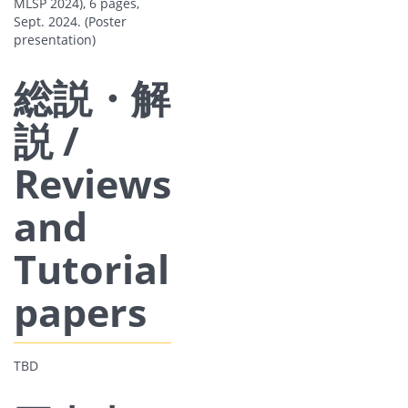
MLSP 2024), 6 pages,
Sept. 2024. (Poster
presentation)
総説・解
説 /
Reviews
and
Tutorial
papers
TBD