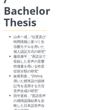
Bachelor
Thesis
山本一成，“位置及び
時間情報に基づく生
活圏モデルを用いた
個人認証方式の研究”
藤田康平，“斉読法で
収録した音声の音響
特徴量を用いる吃音
症状分類の研究”
妹尾和真，“DNNを
用いた標準語の韻律
記号を流用する方言
音声合成の研究”
田中貴裕，“英語音声
の感情認識結果を反
映した日本語音声合