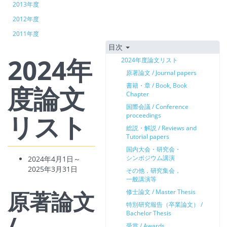
2013年度
2012年度
2011年度
目次
2024年
2024年度論文リスト
原著論文 / Journal papers
度論文
書籍・章 / Book, Book
Chapter
国際会議 / Conference
リスト
proceedings
総説・解説 / Reviews and
Tutorial papers
国内大会・研究会・
シンポジウム講演
2024年4月1日～
2025年3月31日
その他，研究集会，
一般講演等
原著論文
修士論文 / Master Thesis
特別研究報告（卒業論文） /
Bachelor Thesis
/
受賞 / Awards