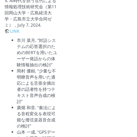
1.
AI時代を担う世代による
情報処理技術研究会（第11
回岡山大学・広島経済大
学・広島市立大学合同ゼ
ミ），July 7, 2024.
LINK
市川 菜月, “対話シス
テムの応答選択のた
めのBERTを用いたユ
ーザー発話からの体
験情報抽出の検討”
岡村 優頼, “少量な不
明瞭音声を用いた適
応による舌亜全摘出
者の話者性を持つテ
キスト音声合成の検
討”
廣畑 和音, “奏法によ
る音程変化を表現可
能な撥弦楽器音合成
の検討”
山本 一成, “GPSデー