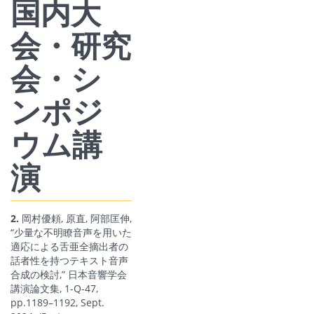
国内大
会・研究
会・シ
ンポジ
ウム講
演
2.
岡村優頼, 原直, 阿部匡伸,
“少量な不明瞭音声を用いた
適応による舌亜全摘出者の
話者性を持つテキスト音声
合成の検討,” 日本音響学会
講演論文集, 1-Q-47,
pp.1189–1192, Sept.